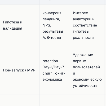
конверсия
Интерес
лендинга,
аудитории и
Гипотеза и
NPS,
соответствие
валидация
результаты
гипотезы
A/B-тесты
реальности
Удержание
retention
первых
Day-1/Day-7,
пользователей
Пре-запуск / MVP
churn, юнит-
и
экономика
экономическую
устойчивость