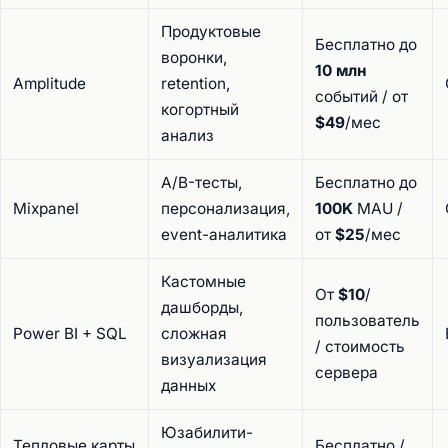
Продуктовые
Бесплатно до
воронки,
10 млн
Amplitude
retention,
событий / от
когортный
$49
/мес
анализ
A/B-тесты,
Бесплатно до
Mixpanel
персонализация,
100K
MAU /
event-аналитика
от
$25
/мес
Кастомные
От
$10
/
дашборды,
пользователь
Power BI + SQL
сложная
/ стоимость
визуализация
сервера
данных
Юзабилити-
Тепловые карты
Бесплатно /