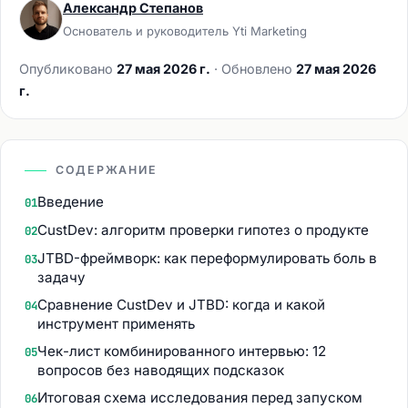
Александр Степанов
Основатель и руководитель Yti Marketing
Опубликовано
27 мая 2026 г.
· Обновлено
27 мая 2026
г.
СОДЕРЖАНИЕ
Введение
01
CustDev: алгоритм проверки гипотез о продукте
02
JTBD-фреймворк: как переформулировать боль в
03
задачу
Сравнение CustDev и JTBD: когда и какой
04
инструмент применять
Чек-лист комбинированного интервью: 12
05
вопросов без наводящих подсказок
Итоговая схема исследования перед запуском
06