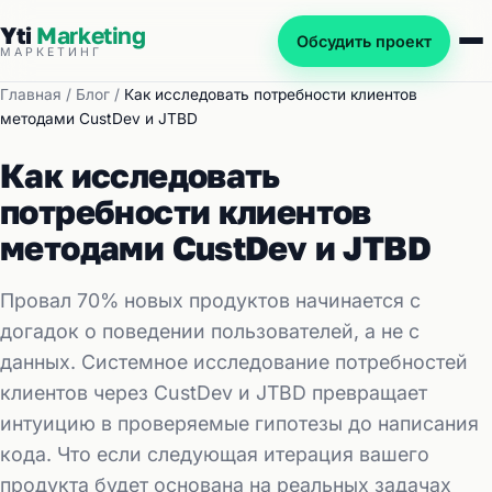
Yti
Marketing
Обсудить проект
МАРКЕТИНГ
Главная
/
Блог
/
Как исследовать потребности клиентов
методами CustDev и JTBD
Как исследовать
потребности клиентов
методами CustDev и JTBD
Провал 70% новых продуктов начинается с
догадок о поведении пользователей, а не с
данных. Системное исследование потребностей
клиентов через CustDev и JTBD превращает
интуицию в проверяемые гипотезы до написания
кода. Что если следующая итерация вашего
продукта будет основана на реальных задачах